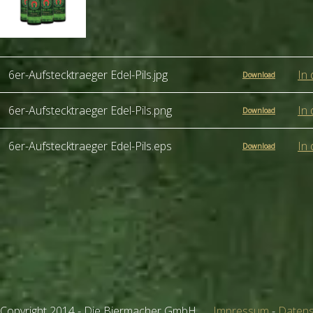
6er-Aufstecktraeger Edel-Pils.jpg
In
Download
6er-Aufstecktraeger Edel-Pils.png
In
Download
6er-Aufstecktraeger Edel-Pils.eps
In
Download
Copyright 2014 - Die Biermacher GmbH
Impressum
-
Datens