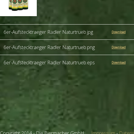
6er-Aufstecktraeger Radler Naturtrueb.jpg
Download
6er-Aufstecktraeger Radler Naturtrueb.png
Download
6er-Aufstecktraeger Radler Naturtrueb.eps
Download
Copyright 2014 - Die Biermacher GmbH
Impressum
-
Datens