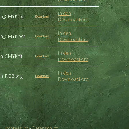
In den
en_CMYK.jpg
Download
Downloadkorb
In den
en_CMYK.pdf
Download
Downloadkorb
In den
n_CMYK.tif
Download
Downloadkorb
In den
en_RGB.png
Download
Downloadkorb
Impressum
-
Datenschutz