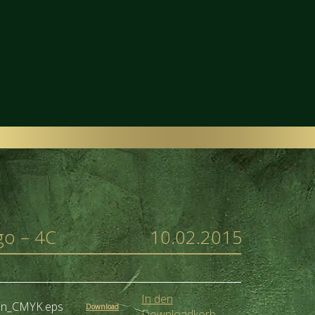
go – 4C
10.02.2015
In den
zen_CMYK.eps
Download
Downloadkorb